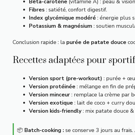
Bêta-carotène
(vitamine A) : peau & vision
Fibres
: satiété, confort digestif.
Index glycémique modéré
: énergie plus s
Potassium & magnésium
: soutien muscula
Conclusion rapide : la
purée de patate douce
coc
Recettes adaptées pour sporti
Version sport (pre-workout)
: purée + œuf
Version protéinée
: mélange en fin de prép
Version minceur
: remplace la crème par bo
Version exotique
: lait de coco + curry dou
Version kids-friendly
: mix patate douce & 
📦
Batch-cooking :
se conserve 3 jours au frais.