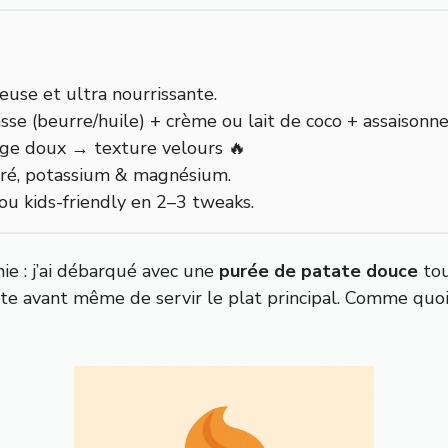
euse et ultra nourrissante.
asse (beurre/huile) + crème ou lait de coco + assaisonn
age doux → texture velours 🔥
déré, potassium & magnésium.
ou kids-friendly en 2–3 tweaks.
ie : j’ai débarqué avec une
purée de patate douce
tou
 avant même de servir le plat principal. Comme quoi, l