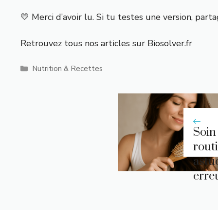
💛 Merci d’avoir lu. Si tu testes une version, par
Retrouvez tous nos articles sur
Biosolver.fr
Catégories
Nutrition & Recettes
Soin
routi
astuc
erreu