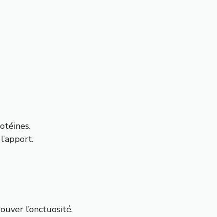
otéines.
l’apport.
ouver l’onctuosité.