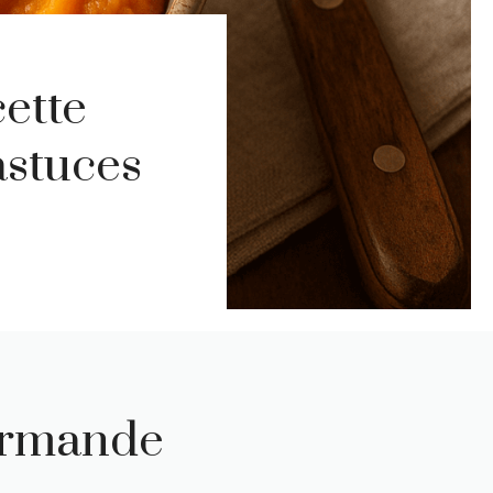
cette
astuces
ourmande