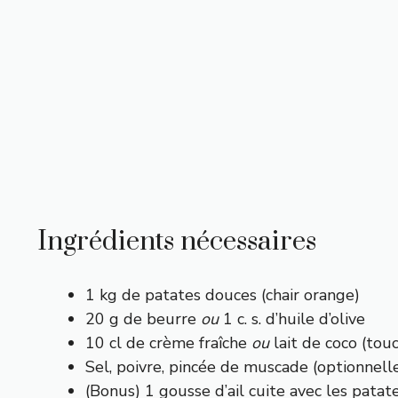
Ingrédients nécessaires
1 kg de patates douces (chair orange)
20 g de beurre
ou
1 c. s. d’huile d’olive
10 cl de crème fraîche
ou
lait de coco (tou
Sel, poivre, pincée de muscade (optionnel
(Bonus) 1 gousse d’ail cuite avec les patate