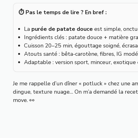
⏱️ Pas le temps de lire ? En bref :
La
purée de patate douce
est simple, onctu
Ingrédients clés : patate douce + matière gr
Cuisson 20–25 min, égouttage soigné, écras
Atouts santé : bêta-carotène, fibres, IG mo
Adaptable : version sport, minceur, exotique 
Je me rappelle d’un dîner « potluck » chez une am
dingue, texture nuage… On m’a demandé la recette
move. 👀