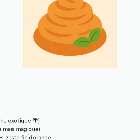
che exotique 🌴)
le mais magique)
s, zeste fin d’orange