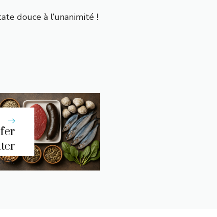
tate douce à l’unanimité !
 fer
iter
ces.