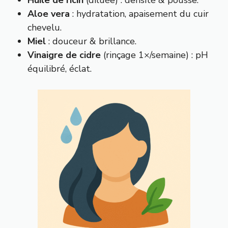
Huile de ricin
(diluée) : densité & pousse.
Aloe vera
: hydratation, apaisement du cuir
chevelu.
Miel
: douceur & brillance.
Vinaigre de cidre
(rinçage 1×/semaine) : pH
équilibré, éclat.