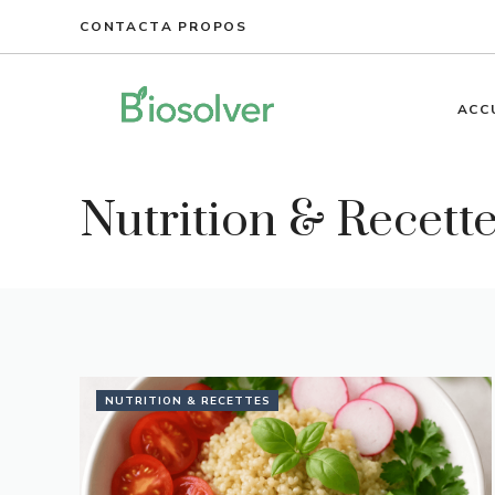
Aller
CONTACT
A PROPOS
au
contenu
ACC
Nutrition & Recett
NUTRITION & RECETTES