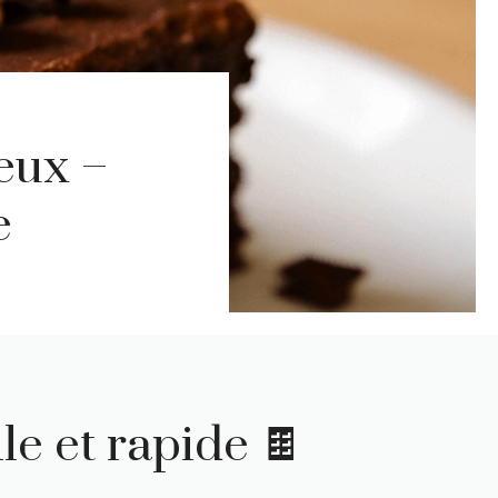
eux –
e
le et rapide 🍫