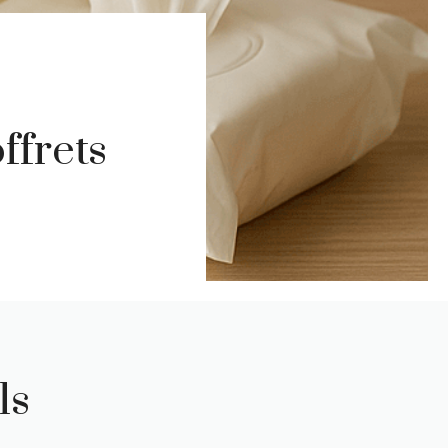
ffrets
ls