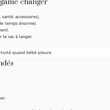
le game-changer
 santé, accessoires).
 de temps énorme).
ment.
 le sac à langer.
ctivité quand bébé pleure.
ndés
er.