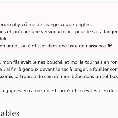
sérum phy, crème de change, coupe-ongles…
es et prépare une version « mini » pour le sac à langer
Nuk.
n ligne… ou à glisser dans une liste de naissance 💝.
’, mon fils avait le nez bouché, et moi je tournais en r
J’ai fini à genoux devant le sac à langer, à fouiller c
laisserais la trousse de soin de mon bébé dans un tel baz
, tu gagnes en calme, en efficacité, et tu évites bien de
nables