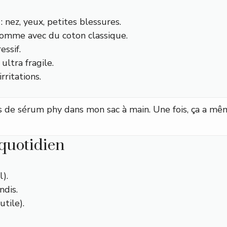
 nez, yeux, petites blessures.
omme avec du coton classique.
ssif.
ltra fragile.
ritations.
es de sérum phy dans mon sac à main. Une fois, ça a mê
 quotidien
).
ndis.
tile).