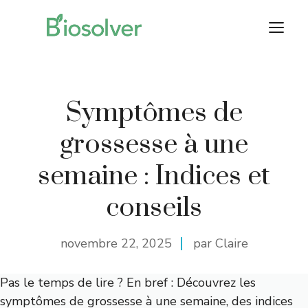
Aller
M
au
contenu
Symptômes de
grossesse à une
semaine : Indices et
conseils
novembre 22, 2025
par Claire
Pas le temps de lire ? En bref : Découvrez les
symptômes de grossesse à une semaine, des indices