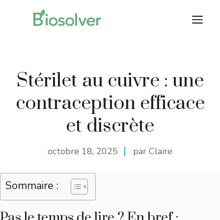
Aller
M
au
contenu
Stérilet au cuivre : une
contraception efficace
et discrète
octobre 18, 2025
par Claire
Sommaire :
Pas le temps de lire ? En bref :