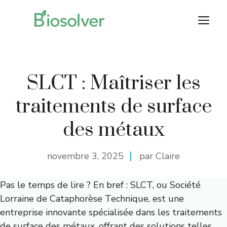
Aller
M
au
contenu
SLCT : Maîtriser les
traitements de surface
des métaux
novembre 3, 2025
par Claire
Pas le temps de lire ? En bref : SLCT, ou Société
Lorraine de Cataphorèse Technique, est une
entreprise innovante spécialisée dans les traitements
de surface des métaux, offrant des solutions telles