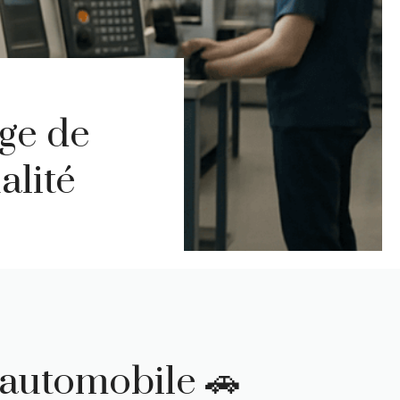
age de
alité
 automobile 🚗