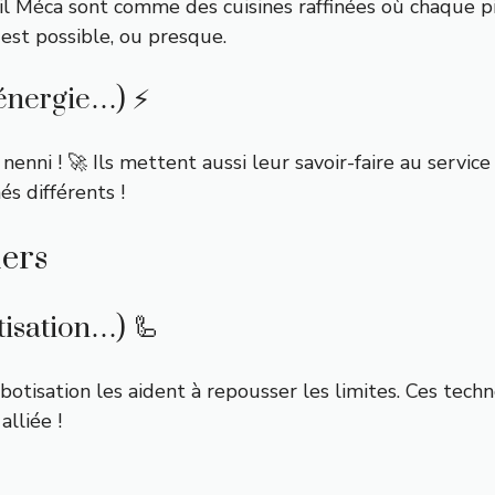
il Méca sont comme des cuisines raffinées où chaque pi
 est possible, ou presque.
 énergie…) ⚡️
nni ! 🚀 Ils mettent aussi leur savoir-faire au service d
és différents !
iers
tisation…) 🦾
otisation les aident à repousser les limites. Ces tech
alliée !