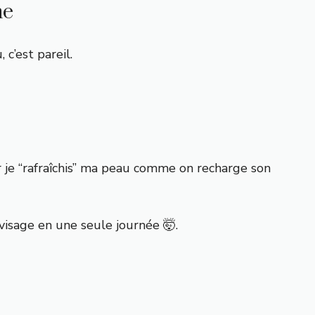
ne
 c’est pareil.
 je “rafraîchis” ma peau comme on recharge son
visage en une seule journée 🤯.