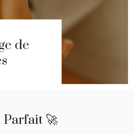
ge de
es
Parfait 🚀