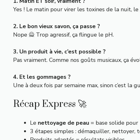
1. Matin ET soir, vraiment ?
Yes ! Le matin pour virer les toxines de la nuit, l
2. Le bon vieux savon, ça passe ?
Nope 🙅 Trop agressif, ça flingue le pH.
3. Un produit à vie, c’est possible ?
Pas vraiment. Comme nos goûts musicaux, ça évo
4. Et les gommages ?
Une à deux fois par semaine max, sinon c’est la g
Récap Express 🚀
Le
nettoyage de peau
= base solide pour 
3 étapes simples : démaquiller, nettoyer, to
Produits adaptés = résultats visibles.