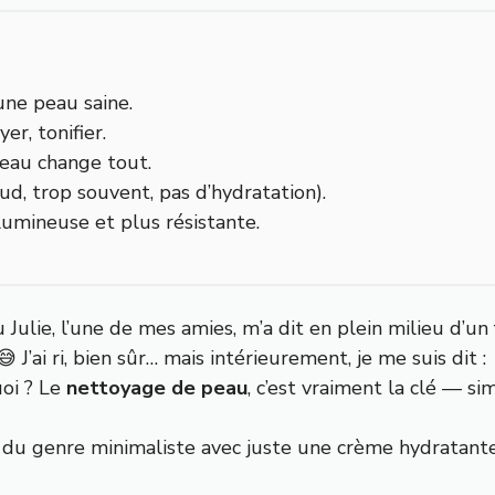
une peau saine.
er, tonifier.
peau change tout.
aud, trop souvent, pas d’hydratation).
 lumineuse et plus résistante.
ulie, l’une de mes amies, m’a dit en plein milieu d’un f
 J’ai ri, bien sûr… mais intérieurement, je me suis dit :
uoi ? Le
nettoyage de peau
, c’est vraiment la clé — s
u du genre minimaliste avec juste une crème hydratante,