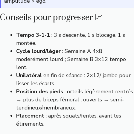
amplitude > ego.
Conseils pour progresser 📈
Tempo 3-1-1
: 3 s descente, 1 s blocage, 1 s
montée.
Cycle lourd/léger
: Semaine A 4×8
modérément lourd ; Semaine B 3×12 tempo
lent.
Unilatéral
en fin de séance : 2×12/ jambe pour
lisser les écarts.
Position des pieds
: orteils légèrement rentrés
→ plus de biceps fémoral ; ouverts → semi-
tendineux/membraneux.
Placement
: après squats/fentes, avant les
étirements.