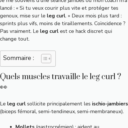
Je me souviens d’une séance jambes où mon coach m’a
lancé : « Si tu veux courir plus vite et protéger tes
genoux, mise sur le
leg curl
. » Deux mois plus tard :
sprints plus vifs, moins de tiraillements. Coïncidence ?
Pas vraiment. Le
leg curl
est ce hack discret qui
change tout.
Sommaire :
Quels muscles travaille le leg curl ?
👀
Le
leg curl
sollicite principalement les
ischio-jambiers
(biceps fémoral, semi-tendineux, semi-membraneux).
Mollets
(gastrocnémien) : aident au