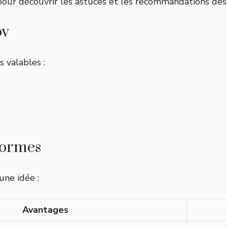
our découvrir les astuces et les recommandations des a
ov
s valables :
formes
une idée :
Avantages