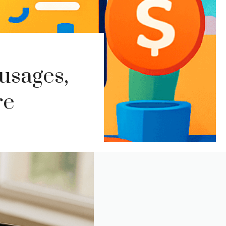
usages,
re