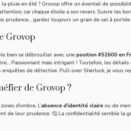
pluie en été ? Grovop offre un éventail de possibilités
ttention, car chaque étoile a son revers. Suivre les bonn
is prudence… gardez toujours un grain de sel à portée
 de Grovop
le bien se débrouiller avec une
position #52600 en F
re… Passionnant mais intrigant ! Toutefois, les détail
enquêtes de détective. Pull-over Sherlock, je vous reg
 méfier de Grovop ?
zones d’ombre. L’
absence d’identité claire
ou de menti
de leur prudence. 🤔 La confidentialité semble la gra