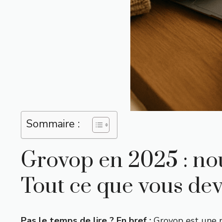
Sommaire :
Grovop en 2025 : nouv
Tout ce que vous dev
Pas le temps de lire ? En bref :
Grovop est une p