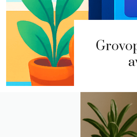
Grovop
a