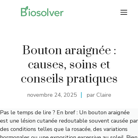
Aller
M
au
contenu
Bouton araignée :
causes, soins et
conseils pratiques
novembre 24, 2025
par Claire
Pas le temps de lire ? En bref : Un bouton araignée
est une lésion cutanée redoutable souvent causée par
des conditions telles que la rosacée, des variations
hormonales ou une exposition excessive au soleil. Bien